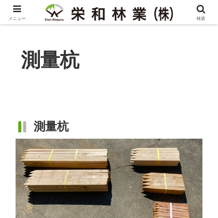
メニュー
検索
測量杭
測量杭