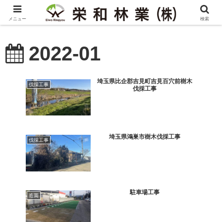
メニュー
検索
2022-01
埼玉県比企郡吉見町吉見百穴前樹木
伐採工事
伐採工事
埼玉県鴻巣市樹木伐採工事
伐採工事
駐車場工事
造園