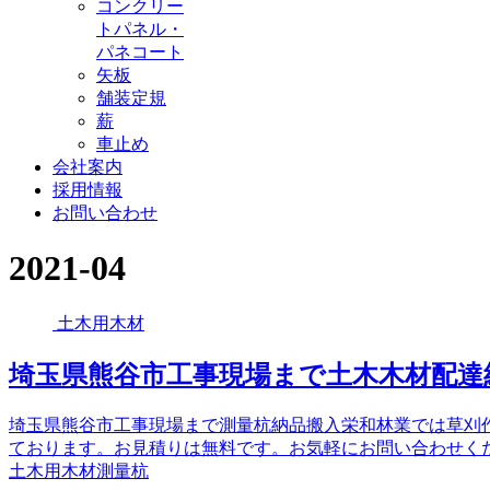
コンクリー
トパネル・
パネコート
矢板
舗装定規
薪
車止め
会社案内
採用情報
お問い合わせ
2021-04
土木用木材
埼玉県熊谷市工事現場まで土木木材配達
埼玉県熊谷市工事現場まで測量杭納品搬入栄和林業では草刈
ております。お見積りは無料です。お気軽にお問い合わせく
土木用木材
測量杭