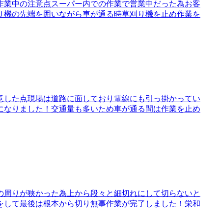
作業中の注意点スーパー内での作業で営業中だった為お客
り機の先端を囲いながら車が通る時草刈り機を止め作業を
意した点現場は道路に面しており電線にも引っ掛かってい
になりました！交通量も多いため車が通る間は作業を止め
の周りが狭かった為上から段々と細切れにして切らないと
をして最後は根本から切り無事作業が完了しました！栄和