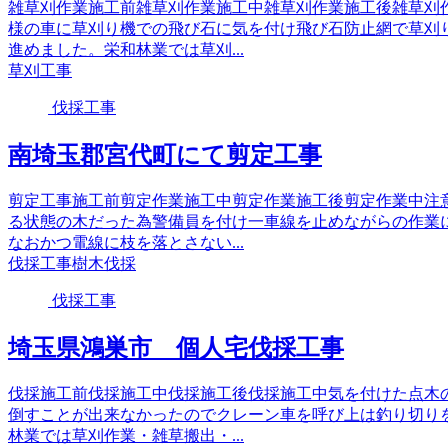
雑草刈作業施工前雑草刈作業施工中雑草刈作業施工後雑草刈
様の車に草刈り機での飛び石に気を付け飛び石防止網で草刈
進めました。栄和林業では草刈...
草刈工事
伐採工事
南埼玉郡宮代町にて剪定工事
剪定工事施工前剪定作業施工中剪定作業施工後剪定作業中注
る状態の木だった為警備員を付け一車線を止めながらの作業
なおかつ電線に枝を落とさない...
伐採工事
樹木伐採
伐採工事
埼玉県鴻巣市 個人宅伐採工事
伐採施工前伐採施工中伐採施工後伐採施工中気を付けた点木
倒すことが出来なかったのでクレーン車を呼び上は釣り切り
林業では草刈作業・雑草搬出・...