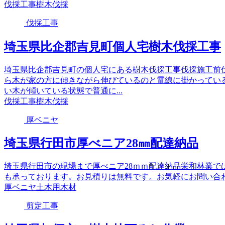
伐採工事
樹木伐採
伐採工事
埼玉県比企郡吉見町個人宅樹木伐採工事
埼玉県比企郡吉見町の個人宅にある樹木伐採工事伐採施工前
ら木が家の方に傾きながら伸びているのと電線に掛かってい
い木が傾いている状態で普通に...
伐採工事
樹木伐採
厚ベニヤ
埼玉県行田市厚べニア28㎜配達納品
埼玉県行田市の現場まで厚べニア28ｍｍ配達納品栄和林業で
も承っております。お見積りは無料です。お気軽にお問い合
厚ベニヤ
土木用木材
剪定工事