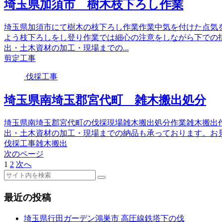
埼玉県加須市 樹木枝下ろし作業
埼玉県加須市にて樹木の枝下ろし作業作業中気を付けた点気
よう枝下ろしをし登り作業では細心の注意をしながら下での
出・土木資材の加工・現場までの...
剪定工事
伐採工事
埼玉県南埼玉郡宮代町 雑木搬出処分
埼玉県南埼玉郡宮代町の伐採現場雑木搬出処分作業雑木搬出
出・土木資材の加工・現場までの納品も承っております。お
伐採工事
雑木搬出
次のページ
1
2
次へ
最近の投稿
埼玉県行田ガーデン鴻巣市 高圧線鉄塔下の伐