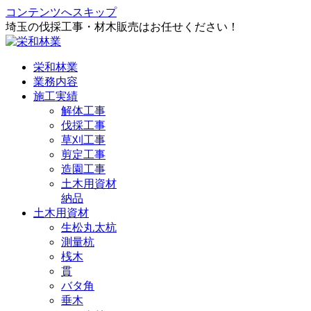
コンテンツへスキップ
埼玉の伐採工事・材木販売はお任せください！
栄和林業
業務内容
施工実績
解体工事
伐採工事
草刈工事
剪定工事
造園工事
土木用資材
納品
土木用資材
生松丸太杭
測量杭
桟木
貫
バタ角
垂木