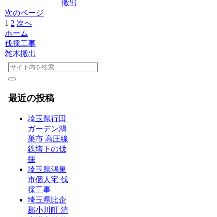
搬出
次のページ
1
2
次へ
ホーム
伐採工事
雑木搬出
最近の投稿
埼玉県行田
ガーデン鴻
巣市 高圧線
鉄塔下の伐
採
埼玉県鴻巣
市個人宅 伐
採工事
埼玉県比企
郡小川町 清