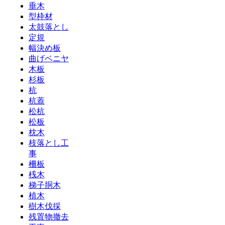
垂木
型枠材
太鼓落とし
定規
幅決め板
曲げベニヤ
木板
杉板
杭
杭蓋
松杭
松板
枕木
枝落とし工
事
柵板
桟木
梯子胴木
植木
樹木伐採
残置物撤去