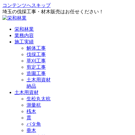
コンテンツへスキップ
埼玉の伐採工事・材木販売はお任せください！
栄和林業
業務内容
施工実績
解体工事
伐採工事
草刈工事
剪定工事
造園工事
土木用資材
納品
土木用資材
生松丸太杭
測量杭
桟木
貫
バタ角
垂木