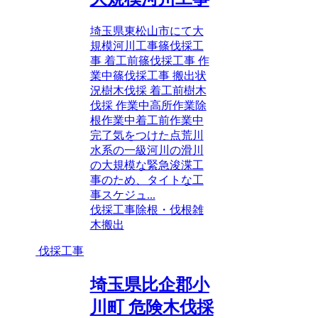
埼玉県東松山市にて大
規模河川工事篠伐採工
事 着工前篠伐採工事 作
業中篠伐採工事 搬出状
況樹木伐採 着工前樹木
伐採 作業中高所作業除
根作業中着工前作業中
完了気をつけた点荒川
水系の一級河川の滑川
の大規模な緊急浚渫工
事のため、タイトな工
事スケジュ...
伐採工事
除根・伐根
雑
木搬出
伐採工事
埼玉県比企郡小
川町 危険木伐採