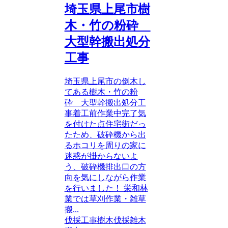
埼玉県上尾市樹
木・竹の粉砕
大型幹搬出処分
工事
埼玉県上尾市の倒木し
てある樹木・竹の粉
砕 大型幹搬出処分工
事着工前作業中完了気
を付けた点住宅街だっ
たため、破砕機から出
るホコリを周りの家に
迷惑が掛からないよ
う、破砕機排出口の方
向を気にしながら作業
を行いました！ 栄和林
業では草刈作業・雑草
搬...
伐採工事
樹木伐採
雑木