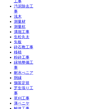
工事
汚泥除去工
事
浅木
測量材
測量杭
溝堀工事
生松丸太
矢板
砕石敷工事
移植
粉砕工事
緑地整備工
事
耐水べニア
胴縁
舗装定規
芝生張り工
事
草刈工事
薄ベニヤ
解体工事