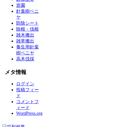
造園
針葉樹ベニ
ヤ
防除シート
除根・伐根
雑木搬出
雑草搬出
養生用針葉
樹ベニヤ
高木伐採
メタ情報
ログイン
投稿フィー
ド
コメントフ
ィード
WordPress.org