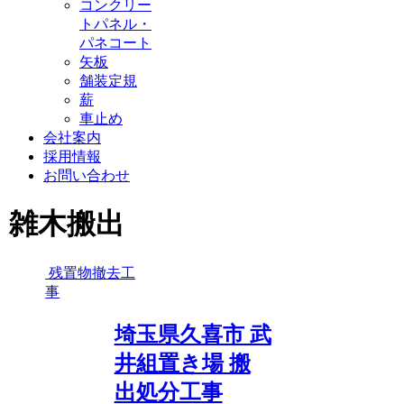
コンクリー
トパネル・
パネコート
矢板
舗装定規
薪
車止め
会社案内
採用情報
お問い合わせ
雑木搬出
残置物撤去工
事
埼玉県久喜市 武
井組置き場 搬
出処分工事