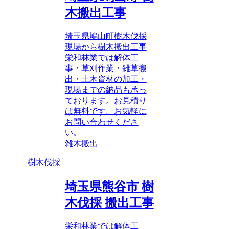
木搬出工事
埼玉県鳩山町樹木伐採
現場から樹木搬出工事
栄和林業では解体工
事・草刈作業・雑草搬
出・土木資材の加工・
現場までの納品も承っ
ております。お見積り
は無料です。お気軽に
お問い合わせくださ
い。
雑木搬出
樹木伐採
埼玉県熊谷市 樹
木伐採 搬出工事
栄和林業では解体工