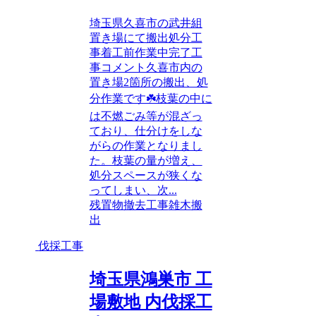
埼玉県久喜市の武井組
置き場にて搬出処分工
事着工前作業中完了工
事コメント久喜市内の
置き場2箇所の搬出、処
分作業です☘️枝葉の中に
は不燃ごみ等が混ざっ
ており、仕分けをしな
がらの作業となりまし
た。枝葉の量が増え、
処分スペースが狭くな
ってしまい、次...
残置物撤去工事
雑木搬
出
伐採工事
埼玉県鴻巣市 工
場敷地 内伐採工