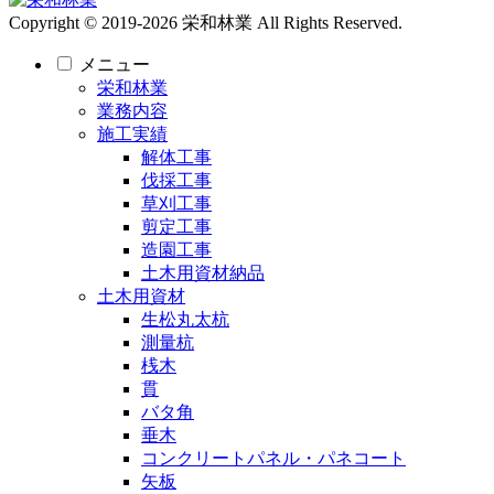
Copyright © 2019-2026 栄和林業 All Rights Reserved.
メニュー
栄和林業
業務内容
施工実績
解体工事
伐採工事
草刈工事
剪定工事
造園工事
土木用資材納品
土木用資材
生松丸太杭
測量杭
桟木
貫
バタ角
垂木
コンクリートパネル・パネコート
矢板