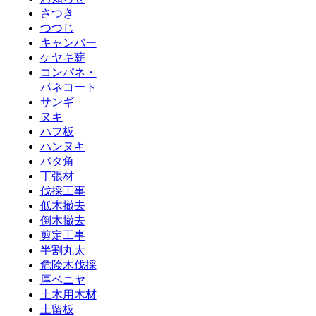
さつき
つつじ
キャンバー
ケヤキ薪
コンパネ・
パネコート
サンギ
ヌキ
ハフ板
ハンヌキ
バタ角
丁張材
伐採工事
低木撤去
倒木撤去
剪定工事
半割丸太
危険木伐採
厚ベニヤ
土木用木材
土留板