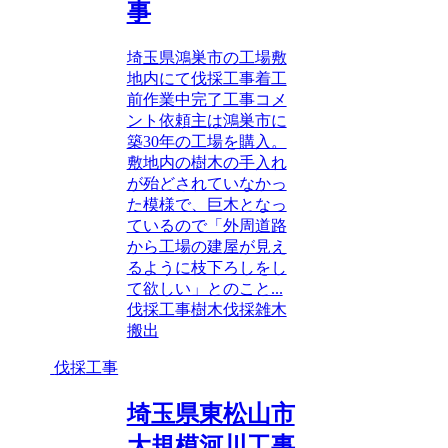
事
埼玉県鴻巣市の工場敷
地内にて伐採工事着工
前作業中完了工事コメ
ント依頼主は鴻巣市に
築30年の工場を購入。
敷地内の樹木の手入れ
が殆どされていなかっ
た模様で、巨木となっ
ているので「外周道路
から工場の建屋が見え
るように枝下ろしをし
て欲しい」とのこと...
伐採工事
樹木伐採
雑木
搬出
伐採工事
埼玉県東松山市
大規模河川工事