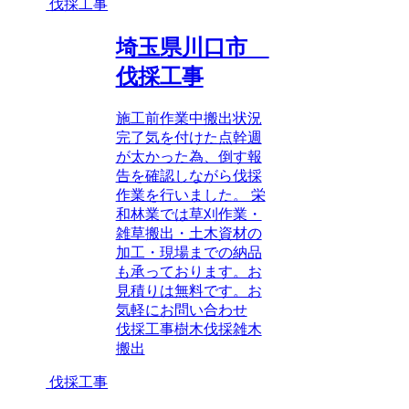
伐採工事
埼玉県川口市
伐採工事
施工前作業中搬出状況
完了気を付けた点幹週
が太かった為、倒す報
告を確認しながら伐採
作業を行いました。 栄
和林業では草刈作業・
雑草搬出・土木資材の
加工・現場までの納品
も承っております。お
見積りは無料です。お
気軽にお問い合わせ
伐採工事
樹木伐採
雑木
搬出
伐採工事