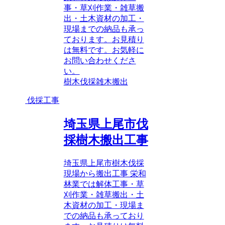
事・草刈作業・雑草搬
出・土木資材の加工・
現場までの納品も承っ
ております。お見積り
は無料です。お気軽に
お問い合わせくださ
い。
樹木伐採
雑木搬出
伐採工事
埼玉県上尾市伐
採樹木搬出工事
埼玉県上尾市樹木伐採
現場から搬出工事 栄和
林業では解体工事・草
刈作業・雑草搬出・土
木資材の加工・現場ま
での納品も承っており