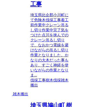
工事
埼玉県比企郡小川町に
て危険木伐採工事着工
前作業中クレーン吊る
し切り作業中完了気を
つけた点川を挟んでの
クレーン吊るし切り
で、なおかつ電線を避
けながらの吊るし切り
作業となりました。か
なりの大木だった事も
あり、すごく神経を使
いながらの作業となり
ま...
伐採工事
樹木伐採
雑木
搬出
雑木搬出
埼玉県鳩山町 樹