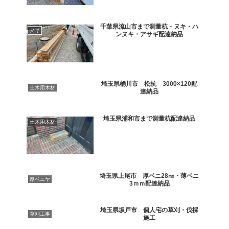
千葉県流山市まで測量杭・ヌキ・ハ
ヌキ
ンヌキ・アサギ配達納品
埼玉県桶川市 松杭 3000×120配
土木用木材
達納品
埼玉県浦和市まで測量杭配達納品
土木用木材
埼玉県上尾市 厚ベニ28㎜・薄ベニ
厚ベニヤ
3ｍｍ配達納品
埼玉県坂戸市 個人宅の草刈・伐採
草刈工事
施工