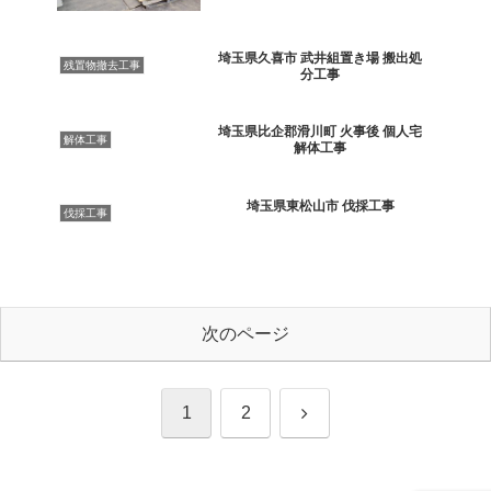
埼玉県久喜市 武井組置き場 搬出処
残置物撤去工事
分工事
埼玉県比企郡滑川町 火事後 個人宅
解体工事
解体工事
埼玉県東松山市 伐採工事
伐採工事
次のページ
次
1
2
へ