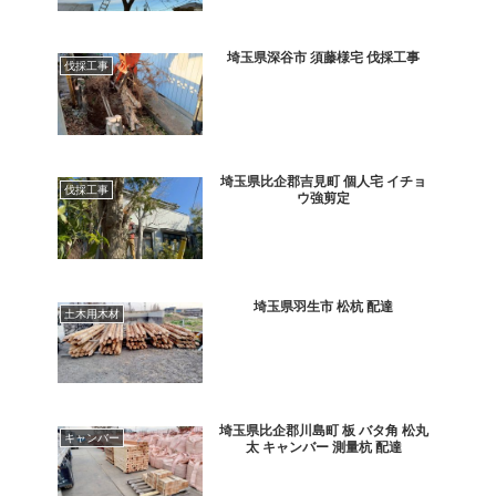
埼玉県深谷市 須藤様宅 伐採工事
伐採工事
埼玉県比企郡吉見町 個人宅 イチョ
伐採工事
ウ強剪定
埼玉県羽生市 松杭 配達
土木用木材
埼玉県比企郡川島町 板 バタ角 松丸
キャンバー
太 キャンバー 測量杭 配達