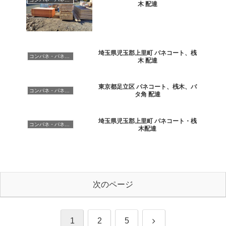
木 配達
埼玉県児玉郡上里町 パネコート、桟
コンパネ・パネコート
木 配達
東京都足立区 パネコート、桟木、バ
コンパネ・パネコート
タ角 配達
埼玉県児玉郡上里町 パネコート・桟
コンパネ・パネコート
木配達
次のページ
次
1
2
5