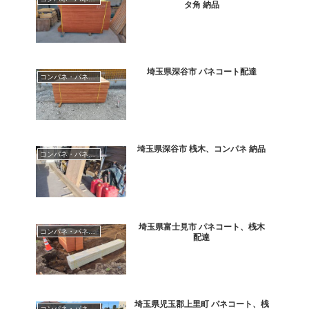
タ角 納品
埼玉県深谷市 パネコート配達
コンパネ・パネコート
埼玉県深谷市 桟木、コンパネ 納品
コンパネ・パネコート
埼玉県富士見市 パネコート、桟木
コンパネ・パネコート
配達
埼玉県児玉郡上里町 パネコート、桟
コンパネ・パネコート