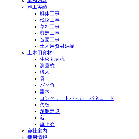
業務内容
施工実績
解体工事
伐採工事
草刈工事
剪定工事
造園工事
土木用資材納品
土木用資材
生松丸太杭
測量杭
桟木
貫
バタ角
垂木
コンクリートパネル・パネコート
矢板
舗装定規
薪
車止め
会社案内
採用情報