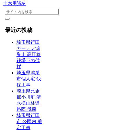
土木用資材
最近の投稿
埼玉県行田
ガーデン鴻
巣市 高圧線
鉄塔下の伐
採
埼玉県鴻巣
市個人宅 伐
採工事
埼玉県比企
郡小川町 清
水様山林道
路際 伐採
埼玉県行田
市 公園内 剪
定工事