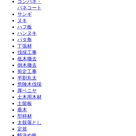
コンパネ・
パネコート
サンギ
ヌキ
ハフ板
ハンヌキ
バタ角
丁張材
伐採工事
低木撤去
倒木撤去
剪定工事
半割丸太
危険木伐採
厚ベニヤ
土木用木材
土留板
垂木
型枠材
太鼓落とし
定規
幅決め板