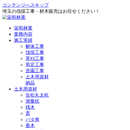
コンテンツへスキップ
埼玉の伐採工事・材木販売はお任せください！
栄和林業
業務内容
施工実績
解体工事
伐採工事
草刈工事
剪定工事
造園工事
土木用資材
納品
土木用資材
生松丸太杭
測量杭
桟木
貫
バタ角
垂木