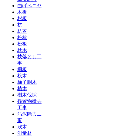
曲げベニヤ
木板
杉板
杭
杭蓋
松杭
松板
枕木
枝落とし工
事
柵板
桟木
梯子胴木
植木
樹木伐採
残置物撤去
工事
汚泥除去工
事
浅木
測量材