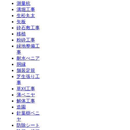
測量杭
溝堀工事
生松丸太
矢板
砕石敷工事
移植
粉砕工事
緑地整備工
事
耐水べニア
胴縁
舗装定規
芝生張り工
事
草刈工事
薄ベニヤ
解体工事
造園
針葉樹ベニ
ヤ
防除シート