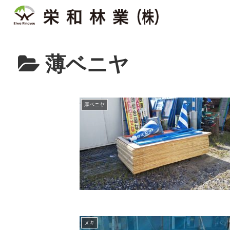
薄ベニヤ
厚ベニヤ
ヌキ