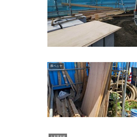
厚ベニヤ
土木用木材