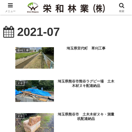
メニュー
検索
2021-07
埼玉県宮代町 草刈工事
草刈工事
埼玉県熊谷市熊谷ラグビー場 土木
ヌキ
木材ヌキ配達納品
埼玉県熊谷市 土木木材ヌキ・測量
ヌキ
杭配達納品