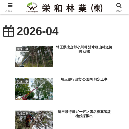
メニュー
検索
2026-04
埼玉県比企郡小川町 清水様山林道路
伐採工事
際 伐採
埼玉県行田市 公園内 剪定工事
伐採工事
埼玉県行田ガーデン 真名板薬師堂
伐採工事
檜伐採搬出