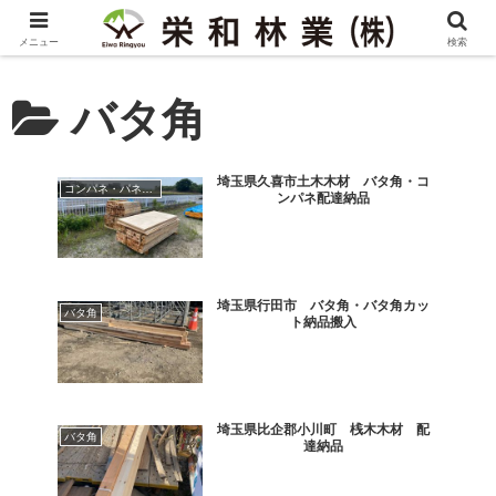
メニュー
検索
バタ角
埼玉県久喜市土木木材 バタ角・コ
コンパネ・パネコート
ンパネ配達納品
埼玉県行田市 バタ角・バタ角カッ
バタ角
ト納品搬入
埼玉県比企郡小川町 桟木木材 配
バタ角
達納品