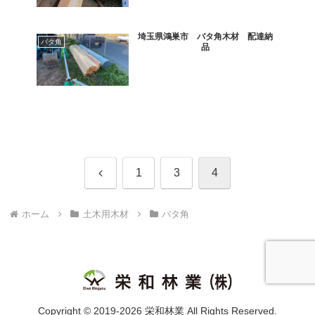
埼玉県鴻巣市 バタ角木材 配達納
バタ角
品
前
1
3
4
へ
ホーム
土木用木材
バタ角
Copyright © 2019-2026 栄和林業 All Rights Reserved.