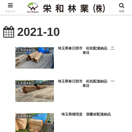
メニュー
検索
2021-10
埼玉県春日部市 松杭配達納品 二
土木用木材
車目
埼玉県春日部市 松杭配達納品 一
土木用木材
車目
埼玉県権現堂 測量材配達納品
土木用木材