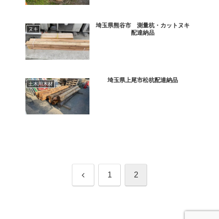
埼玉県熊谷市 測量杭・カットヌキ
ヌキ
配達納品
埼玉県上尾市松杭配達納品
土木用木材
前
1
2
へ