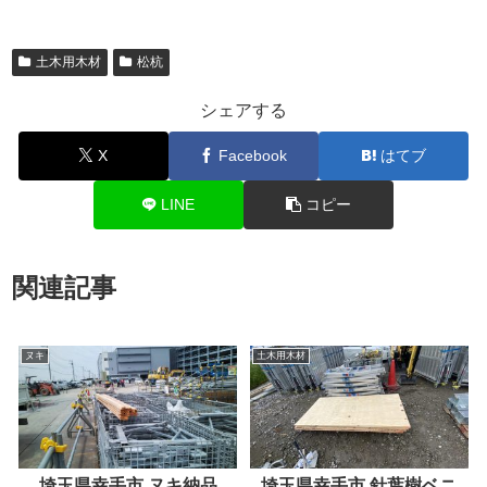
土木用木材
松杭
シェアする
X
Facebook
はてブ
LINE
コピー
関連記事
ヌキ
土木用木材
埼玉県幸手市 ヌキ納品
埼玉県幸手市 針葉樹ベニ