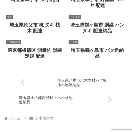
ヤ 配達
ヌキ
ハンヌキ
埼玉県秩父市 杭 ヌキ 桟
埼玉県鶴ヶ島市 胴縁 ハン
木 配達
ヌキ 配達納品
土木用木材
バタ角
東京都板橋区 測量杭 舗装
埼玉県鶴ヶ島市 バタ角納
定規 配達
品
埼玉県北本市土木木材ハフ板・
浅木配達納品
埼玉県比企郡吉見町土木木材配
達納品
ホーム
土木用木材