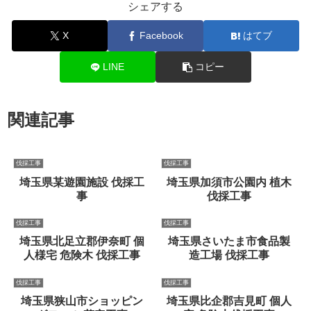
シェアする
X
Facebook
はてブ
LINE
コピー
関連記事
伐採工事
伐採工事
埼玉県某遊園施設 伐採工
埼玉県加須市公園内 植木
事
伐採工事
伐採工事
伐採工事
埼玉県北足立郡伊奈町 個
埼玉県さいたま市食品製
人様宅 危険木 伐採工事
造工場 伐採工事
伐採工事
伐採工事
埼玉県狭山市ショッピン
埼玉県比企郡吉見町 個人