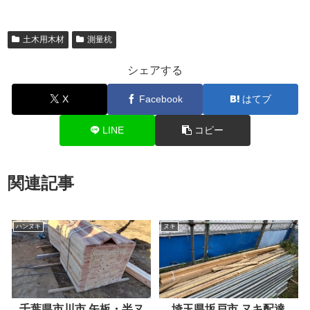
土木用木材
測量杭
シェアする
X
Facebook
はてブ
LINE
コピー
関連記事
ハンヌキ
ヌキ
千葉県市川市 矢板・半ヌ
埼玉県坂戸市 ヌキ配達