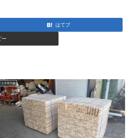
はてブ
ピー
土木用木材