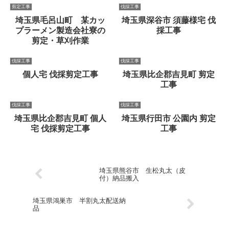
剪定工事
伐採工事
埼玉県毛呂山町 某カッ
埼玉県深谷市 須藤様宅 伐
プラーメン製造会社寮の
採工事
剪定・草刈作業
伐採工事
伐採工事
個人宅 伐採剪定工事
埼玉県比企郡吉見町 剪定
工事
伐採工事
伐採工事
埼玉県比企郡吉見町 個人
埼玉県行田市 公園内 剪定
宅 伐採剪定工事
工事
埼玉県熊谷市 生松丸太（皮
付）納品搬入
埼玉県鴻巣市 半割丸太配送納
品