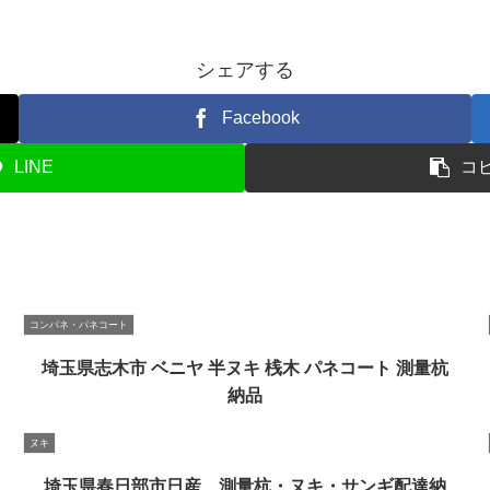
シェアする
Facebook
LINE
コ
コンパネ・パネコート
埼玉県志木市 ベニヤ 半ヌキ 桟木 パネコート 測量杭
納品
ヌキ
埼玉県春日部市日産 測量杭・ヌキ・サンギ配達納