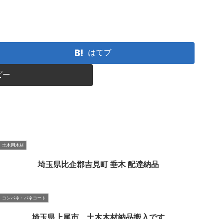
はてブ
ピー
土木用木材
埼玉県比企郡吉見町 垂木 配達納品
コンパネ・パネコート
埼玉県上尾市 土木木材納品搬入です