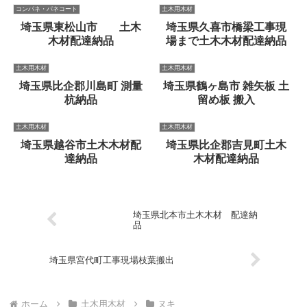
コンパネ・パネコート
土木用木材
埼玉県東松山市 土木
埼玉県久喜市橋梁工事現
木材配達納品
場まで土木木材配達納品
土木用木材
土木用木材
埼玉県比企郡川島町 測量
埼玉県鶴ヶ島市 雑矢板 土
杭納品
留め板 搬入
土木用木材
土木用木材
埼玉県越谷市土木木材配
埼玉県比企郡吉見町土木
達納品
木材配達納品
埼玉県北本市土木木材 配達納
品
埼玉県宮代町工事現場枝葉搬出
ホーム
土木用木材
ヌキ