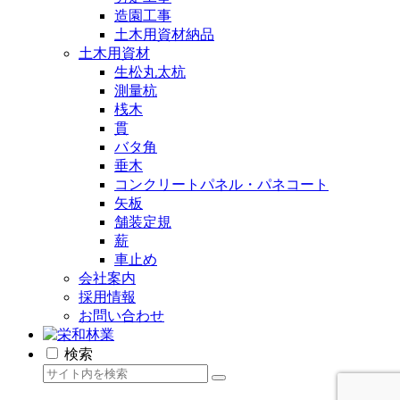
造園工事
土木用資材納品
土木用資材
生松丸太杭
測量杭
桟木
貫
バタ角
垂木
コンクリートパネル・パネコート
矢板
舗装定規
薪
車止め
会社案内
採用情報
お問い合わせ
検索