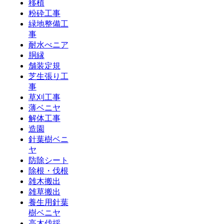
移植
粉砕工事
緑地整備工
事
耐水べニア
胴縁
舗装定規
芝生張り工
事
草刈工事
薄ベニヤ
解体工事
造園
針葉樹ベニ
ヤ
防除シート
除根・伐根
雑木搬出
雑草搬出
養生用針葉
樹ベニヤ
高木伐採