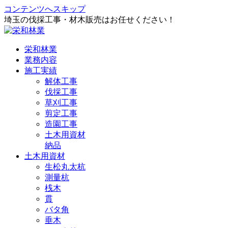
コンテンツへスキップ
埼玉の伐採工事・材木販売はお任せください！
栄和林業
業務内容
施工実績
解体工事
伐採工事
草刈工事
剪定工事
造園工事
土木用資材
納品
土木用資材
生松丸太杭
測量杭
桟木
貫
バタ角
垂木