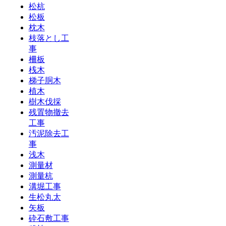
松杭
松板
枕木
枝落とし工
事
柵板
桟木
梯子胴木
植木
樹木伐採
残置物撤去
工事
汚泥除去工
事
浅木
測量材
測量杭
溝堀工事
生松丸太
矢板
砕石敷工事