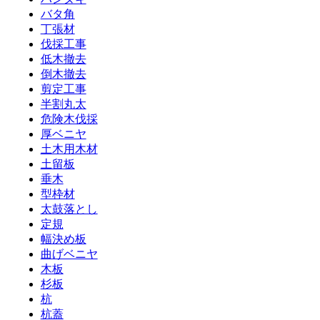
バタ角
丁張材
伐採工事
低木撤去
倒木撤去
剪定工事
半割丸太
危険木伐採
厚ベニヤ
土木用木材
土留板
垂木
型枠材
太鼓落とし
定規
幅決め板
曲げベニヤ
木板
杉板
杭
杭蓋