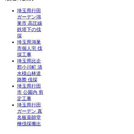
埼玉県行田
ガーデン鴻
巣市 高圧線
鉄塔下の伐
採
埼玉県鴻巣
市個人宅 伐
採工事
埼玉県比企
郡小川町 清
水様山林道
路際 伐採
埼玉県行田
市 公園内 剪
定工事
埼玉県行田
ガーデン 真
名板薬師堂
檜伐採搬出