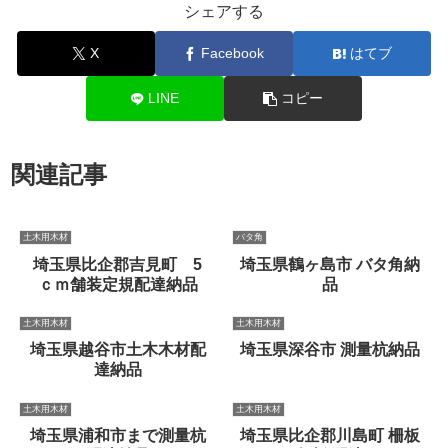
シェアする
X
Facebook
はてブ
LINE
コピー
関連記事
土木用木材
バタ角
埼玉県比企郡吉見町 5
埼玉県鶴ヶ島市 バタ角納
ｃｍ舗装定規配達納品
品
土木用木材
土木用木材
埼玉県越谷市土木木材配
埼玉県深谷市 測量杭納品
達納品
土木用木材
土木用木材
埼玉県浦和市まで測量杭
埼玉県比企郡川島町 柵板