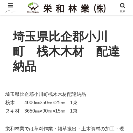
メニュー
検索
埼玉県比企郡小川
町 桟木木材 配達
納品
埼玉県比企郡小川町桟木木材配達納品
桟木 4000㎜×50㎜×25㎜ 1束
ヌキ材 3650㎜×90㎜×15㎜ 1束
栄和林業では草刈作業・雑草搬出・土木資材の加工・現