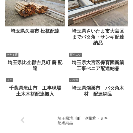
埼玉県久喜市 松杭配達
埼玉県さいたま市大宮区
までバタ角・サンギ配達
納品
ケヤキ薪
厚ベニヤ
埼玉県比企郡吉見町 薪 配
埼玉県大宮区保育園新築
達
工事べニア配達納品
ヌキ
バタ角
千葉県流山市 工事現場
埼玉県鴻巣市 バタ角木
土木木材配達搬入
材 配達納品
埼玉県滑川町 測量杭・ヌキ
配達納品