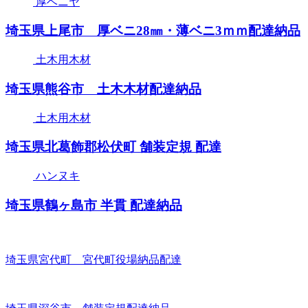
厚ベニヤ
埼玉県上尾市 厚ベニ28㎜・薄ベニ3ｍｍ配達納品
土木用木材
埼玉県熊谷市 土木木材配達納品
土木用木材
埼玉県北葛飾郡松伏町 舗装定規 配達
ハンヌキ
埼玉県鶴ヶ島市 半貫 配達納品
埼玉県宮代町 宮代町役場納品配達