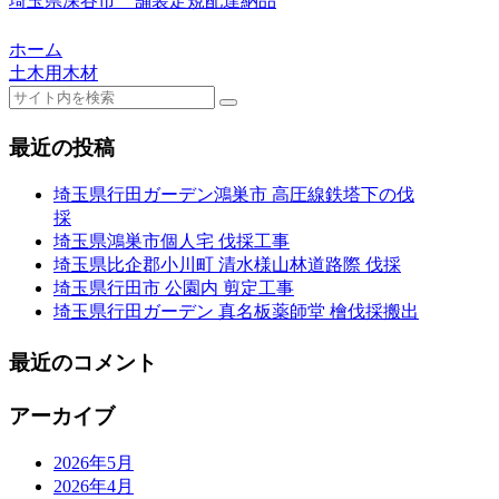
埼玉県深谷市 舗装定規配達納品
ホーム
土木用木材
最近の投稿
埼玉県行田ガーデン鴻巣市 高圧線鉄塔下の伐
採
埼玉県鴻巣市個人宅 伐採工事
埼玉県比企郡小川町 清水様山林道路際 伐採
埼玉県行田市 公園内 剪定工事
埼玉県行田ガーデン 真名板薬師堂 檜伐採搬出
最近のコメント
アーカイブ
2026年5月
2026年4月