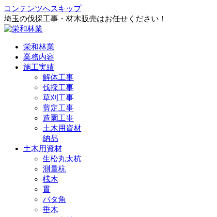
コンテンツへスキップ
埼玉の伐採工事・材木販売はお任せください！
栄和林業
業務内容
施工実績
解体工事
伐採工事
草刈工事
剪定工事
造園工事
土木用資材
納品
土木用資材
生松丸太杭
測量杭
桟木
貫
バタ角
垂木