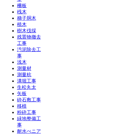
柵板
桟木
梯子胴木
植木
樹木伐採
残置物撤去
工事
汚泥除去工
事
浅木
測量材
測量杭
溝堀工事
生松丸太
矢板
砕石敷工事
移植
粉砕工事
緑地整備工
事
耐水べニア