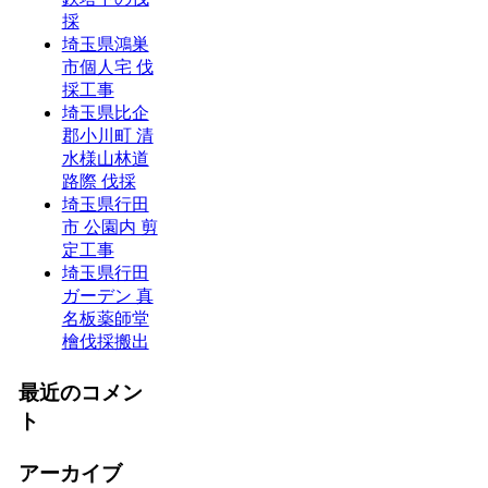
採
埼玉県鴻巣
市個人宅 伐
採工事
埼玉県比企
郡小川町 清
水様山林道
路際 伐採
埼玉県行田
市 公園内 剪
定工事
埼玉県行田
ガーデン 真
名板薬師堂
檜伐採搬出
最近のコメン
ト
アーカイブ