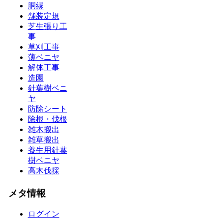
胴縁
舗装定規
芝生張り工
事
草刈工事
薄ベニヤ
解体工事
造園
針葉樹ベニ
ヤ
防除シート
除根・伐根
雑木搬出
雑草搬出
養生用針葉
樹ベニヤ
高木伐採
メタ情報
ログイン