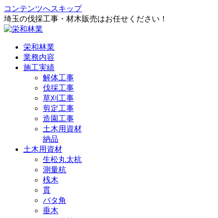
コンテンツへスキップ
埼玉の伐採工事・材木販売はお任せください！
栄和林業
業務内容
施工実績
解体工事
伐採工事
草刈工事
剪定工事
造園工事
土木用資材
納品
土木用資材
生松丸太杭
測量杭
桟木
貫
バタ角
垂木