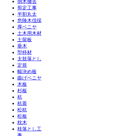
倒木撤去
剪定工事
半割丸太
危険木伐採
厚ベニヤ
土木用木材
土留板
垂木
型枠材
太鼓落とし
定規
幅決め板
曲げベニヤ
木板
杉板
杭
杭蓋
松杭
松板
枕木
枝落とし工
事