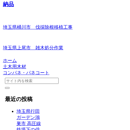
納品
埼玉県桶川市 伐採除根移植工事
埼玉県上尾市 雑木処分作業
ホーム
土木用木材
コンパネ・パネコート
最近の投稿
埼玉県行田
ガーデン鴻
巣市 高圧線
鉄塔下の伐