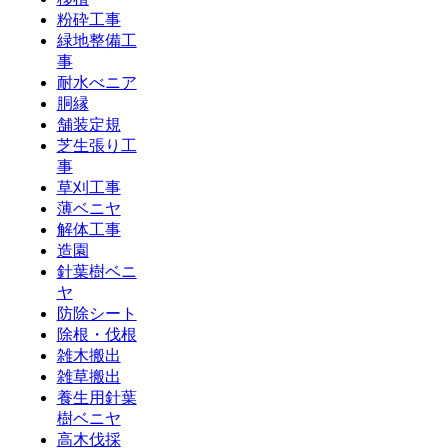
粉砕工事
緑地整備工
事
耐水べニア
胴縁
舗装定規
芝生張り工
事
草刈工事
薄ベニヤ
解体工事
造園
針葉樹ベニ
ヤ
防除シート
除根・伐根
雑木搬出
雑草搬出
養生用針葉
樹ベニヤ
高木伐採