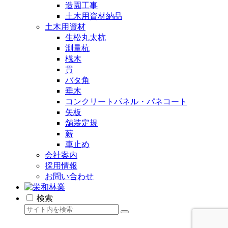
造園工事
土木用資材納品
土木用資材
生松丸太杭
測量杭
桟木
貫
バタ角
垂木
コンクリートパネル・パネコート
矢板
舗装定規
薪
車止め
会社案内
採用情報
お問い合わせ
検索