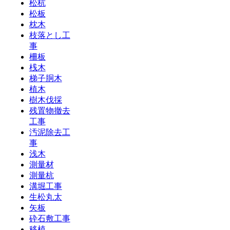
松杭
松板
枕木
枝落とし工
事
柵板
桟木
梯子胴木
植木
樹木伐採
残置物撤去
工事
汚泥除去工
事
浅木
測量材
測量杭
溝堀工事
生松丸太
矢板
砕石敷工事
移植