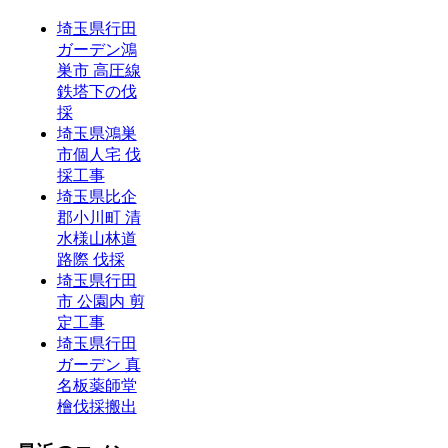
埼玉県行田
ガーデン鴻
巣市 高圧線
鉄塔下の伐
採
埼玉県鴻巣
市個人宅 伐
採工事
埼玉県比企
郡小川町 清
水様山林道
路際 伐採
埼玉県行田
市 公園内 剪
定工事
埼玉県行田
ガーデン 真
名板薬師堂
檜伐採搬出