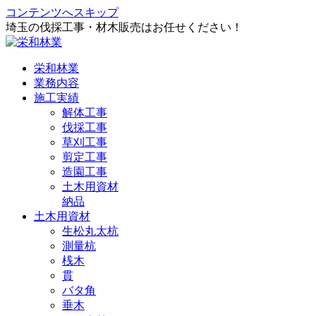
コンテンツへスキップ
埼玉の伐採工事・材木販売はお任せください！
栄和林業
業務内容
施工実績
解体工事
伐採工事
草刈工事
剪定工事
造園工事
土木用資材
納品
土木用資材
生松丸太杭
測量杭
桟木
貫
バタ角
垂木