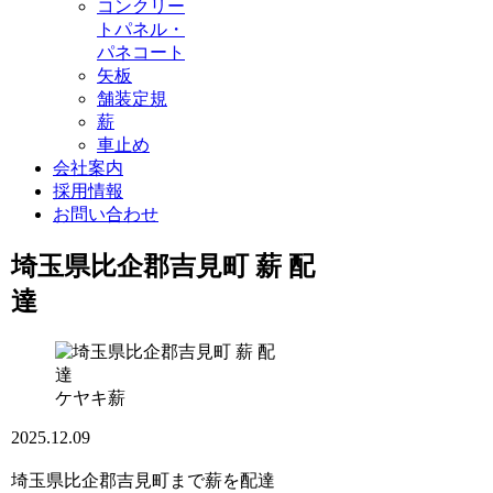
コンクリー
トパネル・
パネコート
矢板
舗装定規
薪
車止め
会社案内
採用情報
お問い合わせ
埼玉県比企郡吉見町 薪 配
達
ケヤキ薪
2025.12.09
埼玉県比企郡吉見町まで薪を配達