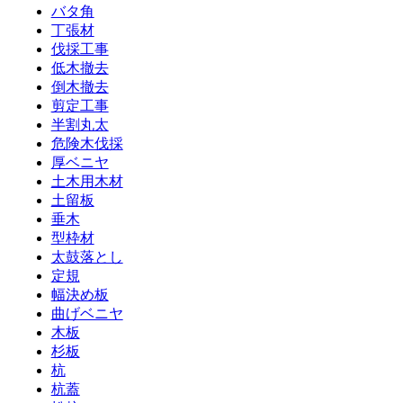
バタ角
丁張材
伐採工事
低木撤去
倒木撤去
剪定工事
半割丸太
危険木伐採
厚ベニヤ
土木用木材
土留板
垂木
型枠材
太鼓落とし
定規
幅決め板
曲げベニヤ
木板
杉板
杭
杭蓋