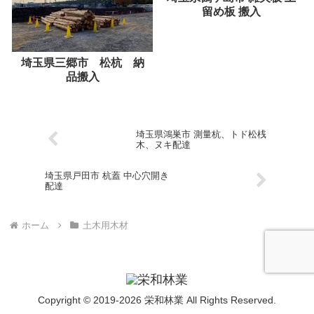
留め板 搬入
埼玉県三郷市 松杭 納
品搬入
埼玉県鴻巣市 測量杭、トド松桟
木、ヌキ配達
埼玉県戸田市 杭蓋 中心穴開き
配達
ホーム
土木用木材
Copyright © 2019-2026 栄和林業 All Rights Reserved.