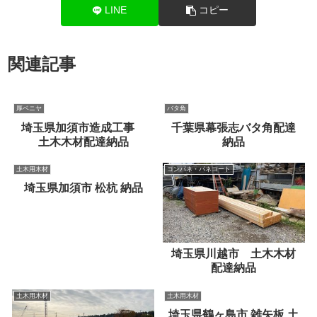
LINE
コピー
関連記事
厚ベニヤ
バタ角
埼玉県加須市造成工事
千葉県幕張志バタ角配達
土木木材配達納品
納品
土木用木材
コンパネ・パネコート
埼玉県加須市 松杭 納品
埼玉県川越市 土木木材
配達納品
土木用木材
土木用木材
埼玉県鶴ヶ島市 雑矢板 土