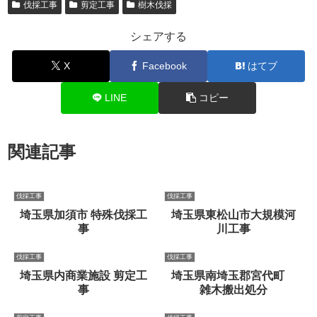
伐採工事
剪定工事
樹木伐採
シェアする
X
Facebook
はてブ
LINE
コピー
関連記事
伐採工事
伐採工事
埼玉県加須市 特殊伐採工
埼玉県東松山市大規模河
事
川工事
伐採工事
伐採工事
埼玉県内商業施設 剪定工
埼玉県南埼玉郡宮代町
事
雑木搬出処分