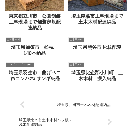
東京都立川市 公園舗装
埼玉県蕨市工事現場まで
工事現場まで舗装定規配
土木木材配達納品
達納品
土木用木材
土木用木材
埼玉県加須市 松杭
埼玉県熊谷市 松杭配達
140本納品
コンパネ・パネコート
土木用木材
埼玉県羽生市 曲げベニ
埼玉県比企郡小川町 土
ヤ/コンパネ/ サンギ納品
木木材 搬入納品
埼玉県戸田市土木木材配達納品
埼玉県北本市土木木材ハフ板・
浅木配達納品