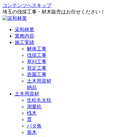
コンテンツへスキップ
埼玉の伐採工事・材木販売はお任せください！
栄和林業
業務内容
施工実績
解体工事
伐採工事
草刈工事
剪定工事
造園工事
土木用資材
納品
土木用資材
生松丸太杭
測量杭
桟木
貫
バタ角
垂木