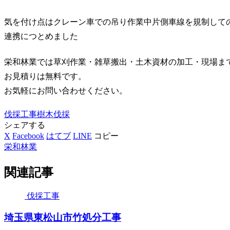
気を付け点はクレーン車での吊り作業中片側車線を規制して
連携につとめました
栄和林業では草刈作業・雑草搬出・土木資材の加工・現場ま
お見積りは無料です。
お気軽にお問い合わせください。
伐採工事
樹木伐採
シェアする
X
Facebook
はてブ
LINE
コピー
栄和林業
関連記事
伐採工事
埼玉県東松山市竹処分工事