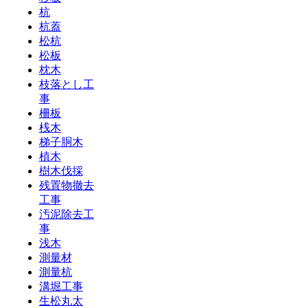
杭
杭蓋
松杭
松板
枕木
枝落とし工
事
柵板
桟木
梯子胴木
植木
樹木伐採
残置物撤去
工事
汚泥除去工
事
浅木
測量材
測量杭
溝堀工事
生松丸太