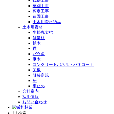
伐採工事
草刈工事
剪定工事
造園工事
土木用資材納品
土木用資材
生松丸太杭
測量杭
桟木
貫
バタ角
垂木
コンクリートパネル・パネコート
矢板
舗装定規
薪
車止め
会社案内
採用情報
お問い合わせ
検索