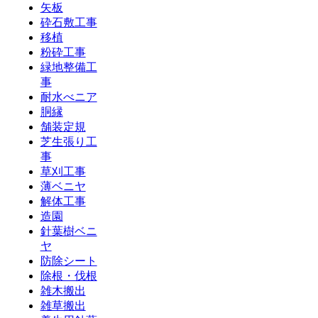
矢板
砕石敷工事
移植
粉砕工事
緑地整備工
事
耐水べニア
胴縁
舗装定規
芝生張り工
事
草刈工事
薄ベニヤ
解体工事
造園
針葉樹ベニ
ヤ
防除シート
除根・伐根
雑木搬出
雑草搬出