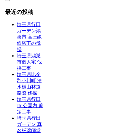
最近の投稿
埼玉県行田
ガーデン鴻
巣市 高圧線
鉄塔下の伐
採
埼玉県鴻巣
市個人宅 伐
採工事
埼玉県比企
郡小川町 清
水様山林道
路際 伐採
埼玉県行田
市 公園内 剪
定工事
埼玉県行田
ガーデン 真
名板薬師堂