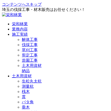
コンテンツへスキップ
埼玉の伐採工事・材木販売はお任せください！
栄和林業
業務内容
施工実績
解体工事
伐採工事
草刈工事
剪定工事
造園工事
土木用資材
納品
土木用資材
生松丸太杭
測量杭
桟木
貫
バタ角
垂木