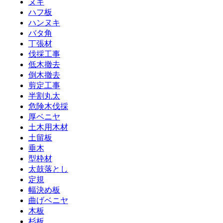
ヌキ
ハフ板
ハンヌキ
バタ角
丁張材
伐採工事
低木撤去
倒木撤去
剪定工事
半割丸太
危険木伐採
厚ベニヤ
土木用木材
土留板
垂木
型枠材
太鼓落とし
定規
幅決め板
曲げベニヤ
木板
杉板