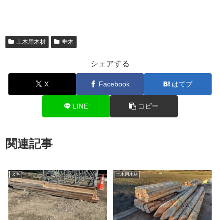
土木用木材
垂木
シェアする
X
Facebook
はてブ
LINE
コピー
関連記事
ヌキ
土木用木材