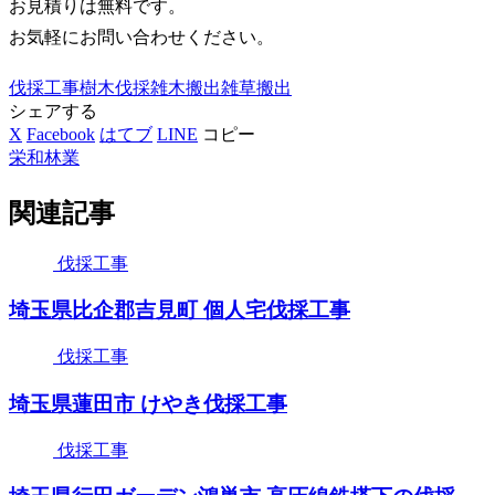
お見積りは無料です。
お気軽にお問い合わせください。
伐採工事
樹木伐採
雑木搬出
雑草搬出
シェアする
X
Facebook
はてブ
LINE
コピー
栄和林業
関連記事
伐採工事
埼玉県比企郡吉見町 個人宅伐採工事
伐採工事
埼玉県蓮田市 けやき伐採工事
伐採工事