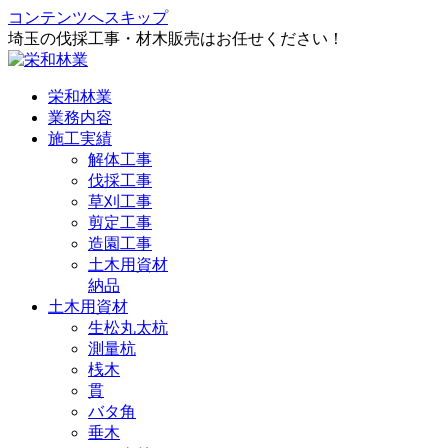
コンテンツへスキップ
埼玉の伐採工事・材木販売はお任せください！
栄和林業
業務内容
施工実績
解体工事
伐採工事
草刈工事
剪定工事
造園工事
土木用資材
納品
土木用資材
生松丸太杭
測量杭
桟木
貫
バタ角
垂木