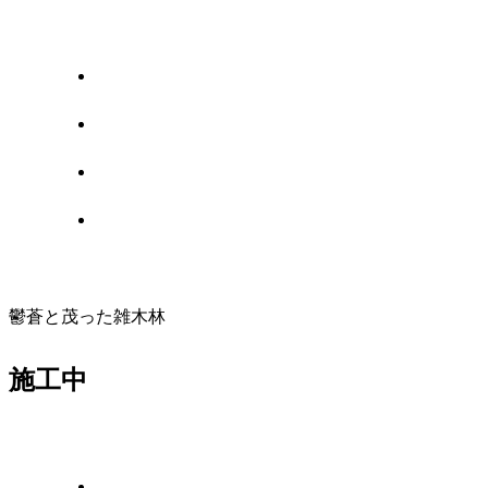
鬱蒼と茂った雑木林
施工中