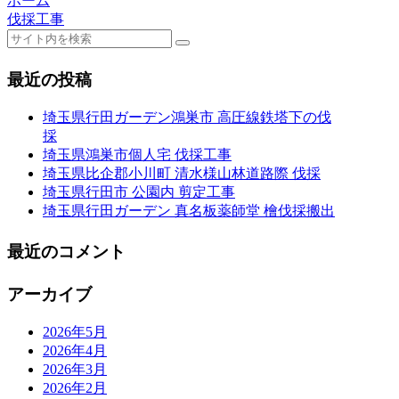
ホーム
伐採工事
最近の投稿
埼玉県行田ガーデン鴻巣市 高圧線鉄塔下の伐
採
埼玉県鴻巣市個人宅 伐採工事
埼玉県比企郡小川町 清水様山林道路際 伐採
埼玉県行田市 公園内 剪定工事
埼玉県行田ガーデン 真名板薬師堂 檜伐採搬出
最近のコメント
アーカイブ
2026年5月
2026年4月
2026年3月
2026年2月