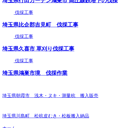
埼玉県行田ガーデン鴻巣市 高圧線鉄塔下の伐採
伐採工事
埼玉県比企郡吉見町 伐採工事
伐採工事
埼玉県久喜市 草刈り伐採工事
伐採工事
埼玉県鴻巣市境 伐採作業
埼玉県朝霞市 浅木・ヌキ・測量杭 搬入販売
埼玉県川島町 松杭皮むき・松板搬入納品