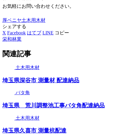
お気軽にお問い合わせください。
厚ベニヤ
土木用木材
シェアする
X
Facebook
はてブ
LINE
コピー
栄和林業
関連記事
土木用木材
埼玉県深谷市 測量材 配達納品
バタ角
埼玉県 荒川調整池工事バタ角配達納品
土木用木材
埼玉県久喜市 測量杭配達