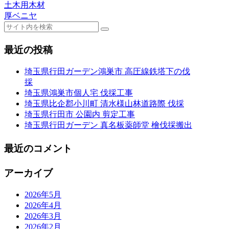
土木用木材
厚ベニヤ
最近の投稿
埼玉県行田ガーデン鴻巣市 高圧線鉄塔下の伐
採
埼玉県鴻巣市個人宅 伐採工事
埼玉県比企郡小川町 清水様山林道路際 伐採
埼玉県行田市 公園内 剪定工事
埼玉県行田ガーデン 真名板薬師堂 檜伐採搬出
最近のコメント
アーカイブ
2026年5月
2026年4月
2026年3月
2026年2月