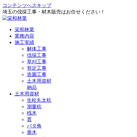
コンテンツへスキップ
埼玉の伐採工事・材木販売はお任せください！
栄和林業
業務内容
施工実績
解体工事
伐採工事
草刈工事
剪定工事
造園工事
土木用資材
納品
土木用資材
生松丸太杭
測量杭
桟木
貫
バタ角
垂木