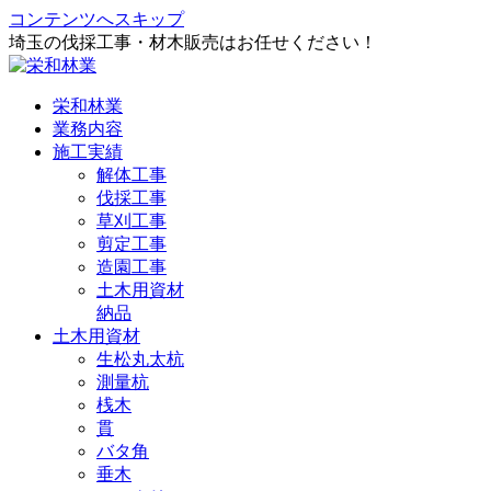
コンテンツへスキップ
埼玉の伐採工事・材木販売はお任せください！
栄和林業
業務内容
施工実績
解体工事
伐採工事
草刈工事
剪定工事
造園工事
土木用資材
納品
土木用資材
生松丸太杭
測量杭
桟木
貫
バタ角
垂木