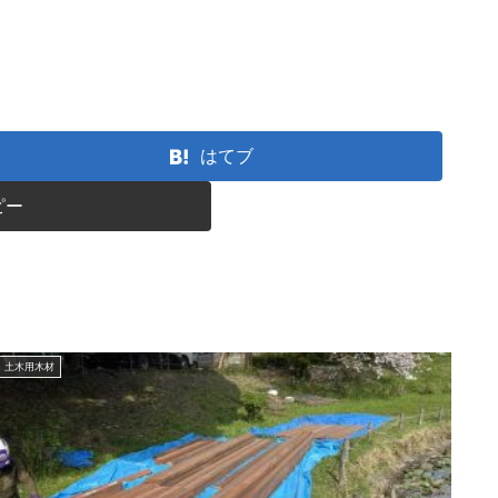
はてブ
ピー
土木用木材