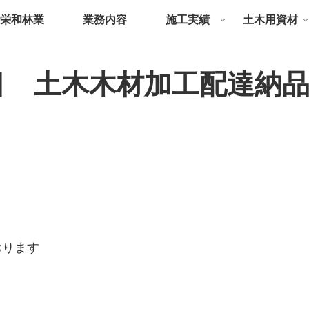
栄和林業
業務内容
施工実績
土木用資材
目 土木木材加工配達納
おります