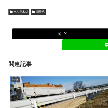
土木用木材
測量杭
X
関連記事
バタ角