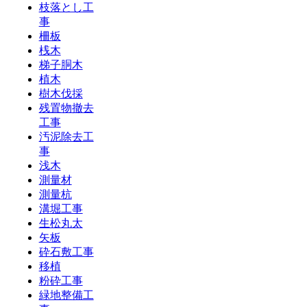
枝落とし工
事
柵板
桟木
梯子胴木
植木
樹木伐採
残置物撤去
工事
汚泥除去工
事
浅木
測量材
測量杭
溝堀工事
生松丸太
矢板
砕石敷工事
移植
粉砕工事
緑地整備工