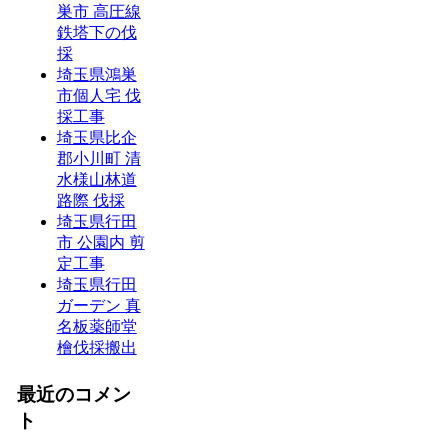
巣市 高圧線
鉄塔下の伐
採
埼玉県鴻巣
市個人宅 伐
採工事
埼玉県比企
郡小川町 清
水様山林道
路際 伐採
埼玉県行田
市 公園内 剪
定工事
埼玉県行田
ガーデン 真
名板薬師堂
檜伐採搬出
最近のコメン
ト