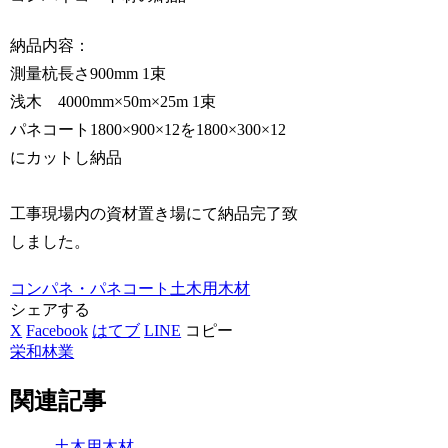
納品内容：
測量杭長さ900mm 1束
浅木 4000mm×50m×25m 1束
パネコート1800×900×12を1800×300×12
にカットし納品
工事現場内の資材置き場にて納品完了致
しました。
コンパネ・パネコート
土木用木材
シェアする
X
Facebook
はてブ
LINE
コピー
栄和林業
関連記事
土木用木材