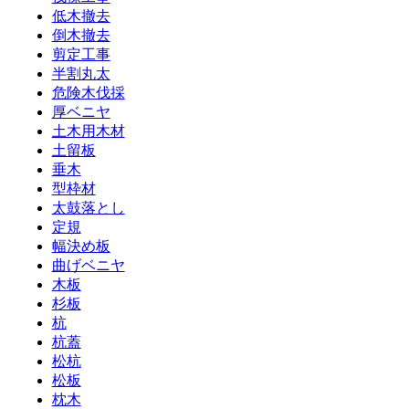
低木撤去
倒木撤去
剪定工事
半割丸太
危険木伐採
厚ベニヤ
土木用木材
土留板
垂木
型枠材
太鼓落とし
定規
幅決め板
曲げベニヤ
木板
杉板
杭
杭蓋
松杭
松板
枕木