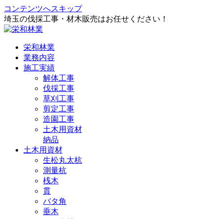
コンテンツへスキップ
埼玉の伐採工事・材木販売はお任せください！
栄和林業
業務内容
施工実績
解体工事
伐採工事
草刈工事
剪定工事
造園工事
土木用資材
納品
土木用資材
生松丸太杭
測量杭
桟木
貫
バタ角
垂木