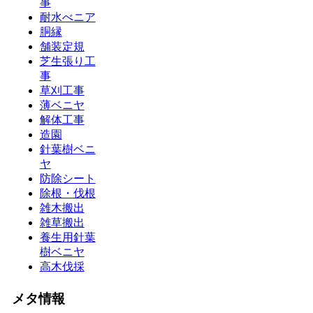
事
耐水べニア
胴縁
舗装定規
芝生張り工
事
草刈工事
薄ベニヤ
解体工事
造園
針葉樹ベニ
ヤ
防除シート
除根・伐根
雑木搬出
雑草搬出
養生用針葉
樹ベニヤ
高木伐採
メタ情報