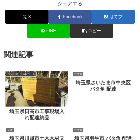
シェアする
X
Facebook
はてブ
LINE
コピー
関連記事
コンパネ・パネコート
バタ角
埼玉県さいたま市中央区
バタ角 配達
埼玉県日高市工事現場入
れ配達納品
ヌキ
バタ角
埼玉県川越市土木木材ヌ
埼玉県羽生市 バタ角 配達