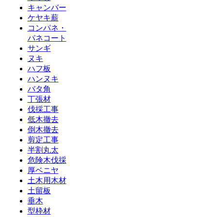
キャンバー
ケヤキ薪
コンパネ・
パネコート
サンギ
ヌキ
ハフ板
ハンヌキ
バタ角
丁張材
伐採工事
低木撤去
倒木撤去
剪定工事
半割丸太
危険木伐採
厚ベニヤ
土木用木材
土留板
垂木
型枠材