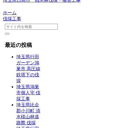
埼玉県日高市 雑木林伐採・撤去工事
ホーム
伐採工事
最近の投稿
埼玉県行田
ガーデン鴻
巣市 高圧線
鉄塔下の伐
採
埼玉県鴻巣
市個人宅 伐
採工事
埼玉県比企
郡小川町 清
水様山林道
路際 伐採