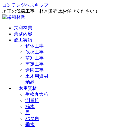
コンテンツへスキップ
埼玉の伐採工事・材木販売はお任せください！
栄和林業
業務内容
施工実績
解体工事
伐採工事
草刈工事
剪定工事
造園工事
土木用資材
納品
土木用資材
生松丸太杭
測量杭
桟木
貫
バタ角
垂木