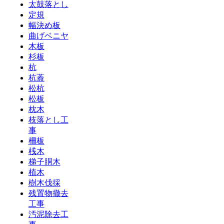
太鼓落とし
定規
幅決め板
曲げベニヤ
木板
杉板
杭
杭蓋
松杭
松板
枕木
枝落とし工
事
柵板
桟木
梯子胴木
植木
樹木伐採
残置物撤去
工事
汚泥除去工