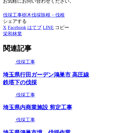
お気軽にお問い合わせください。
伐採工事
樹木伐採
除根・伐根
シェアする
X
Facebook
はてブ
LINE
コピー
栄和林業
関連記事
伐採工事
埼玉県行田ガーデン鴻巣市 高圧線
鉄塔下の伐採
伐採工事
埼玉県内商業施設 剪定工事
伐採工事
埼玉県鴻巣市境 伐採作業