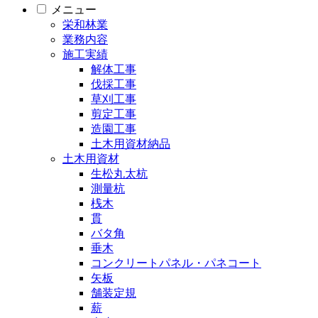
メニュー
栄和林業
業務内容
施工実績
解体工事
伐採工事
草刈工事
剪定工事
造園工事
土木用資材納品
土木用資材
生松丸太杭
測量杭
桟木
貫
バタ角
垂木
コンクリートパネル・パネコート
矢板
舗装定規
薪