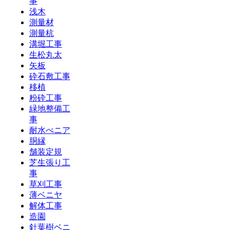
事
浅木
測量材
測量杭
溝堀工事
生松丸太
矢板
砕石敷工事
移植
粉砕工事
緑地整備工
事
耐水べニア
胴縁
舗装定規
芝生張り工
事
草刈工事
薄ベニヤ
解体工事
造園
針葉樹ベニ