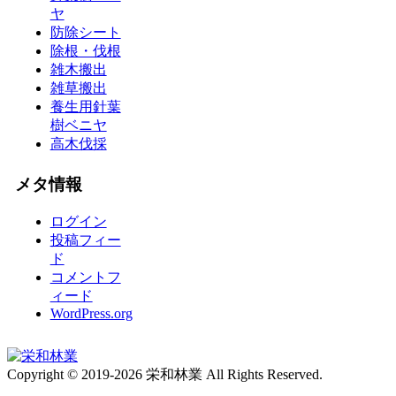
ヤ
防除シート
除根・伐根
雑木搬出
雑草搬出
養生用針葉
樹ベニヤ
高木伐採
メタ情報
ログイン
投稿フィー
ド
コメントフ
ィード
WordPress.org
Copyright © 2019-2026 栄和林業 All Rights Reserved.