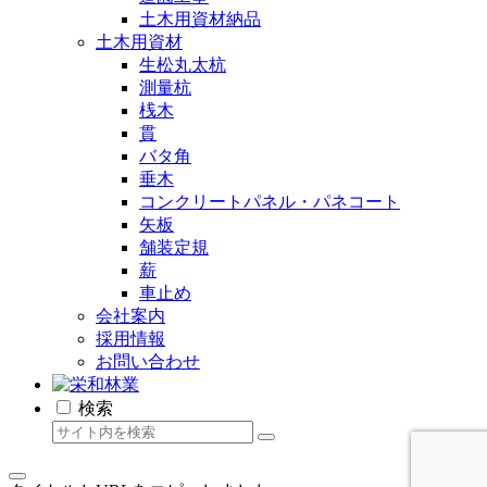
土木用資材納品
土木用資材
生松丸太杭
測量杭
桟木
貫
バタ角
垂木
コンクリートパネル・パネコート
矢板
舗装定規
薪
車止め
会社案内
採用情報
お問い合わせ
検索