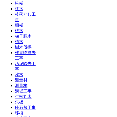
松板
枕木
枝落とし工
事
柵板
桟木
梯子胴木
植木
樹木伐採
残置物撤去
工事
汚泥除去工
事
浅木
測量材
測量杭
溝堀工事
生松丸太
矢板
砕石敷工事
移植