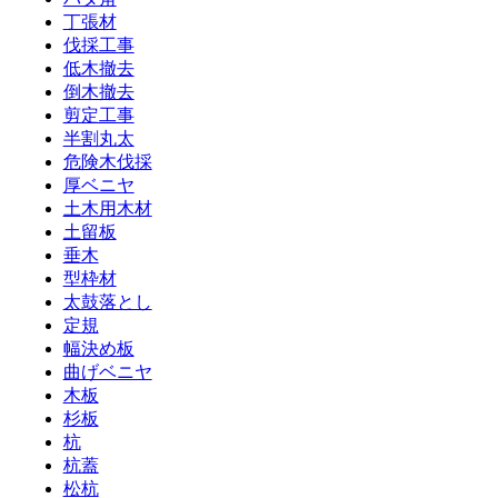
丁張材
伐採工事
低木撤去
倒木撤去
剪定工事
半割丸太
危険木伐採
厚ベニヤ
土木用木材
土留板
垂木
型枠材
太鼓落とし
定規
幅決め板
曲げベニヤ
木板
杉板
杭
杭蓋
松杭