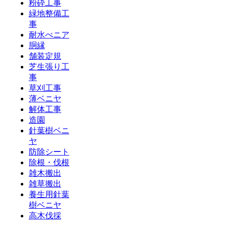
粉砕工事
緑地整備工
事
耐水べニア
胴縁
舗装定規
芝生張り工
事
草刈工事
薄ベニヤ
解体工事
造園
針葉樹ベニ
ヤ
防除シート
除根・伐根
雑木搬出
雑草搬出
養生用針葉
樹ベニヤ
高木伐採