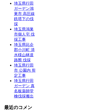
埼玉県行田
ガーデン鴻
巣市 高圧線
鉄塔下の伐
採
埼玉県鴻巣
市個人宅 伐
採工事
埼玉県比企
郡小川町 清
水様山林道
路際 伐採
埼玉県行田
市 公園内 剪
定工事
埼玉県行田
ガーデン 真
名板薬師堂
檜伐採搬出
最近のコメン