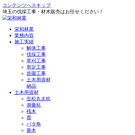
コンテンツへスキップ
埼玉の伐採工事・材木販売はお任せください！
栄和林業
業務内容
施工実績
解体工事
伐採工事
草刈工事
剪定工事
造園工事
土木用資材
納品
土木用資材
生松丸太杭
測量杭
桟木
貫
バタ角
垂木