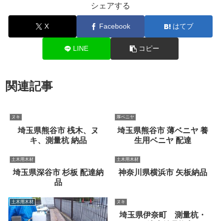
シェアする
X
Facebook
はてブ
LINE
コピー
関連記事
ヌキ
厚ベニヤ
埼玉県熊谷市 桟木、ヌ
埼玉県熊谷市 薄ベニヤ 養
キ、測量杭 納品
生用ベニヤ 配達
土木用木材
土木用木材
埼玉県深谷市 杉板 配達納
神奈川県横浜市 矢板納品
品
土木用木材
ヌキ
埼玉県伊奈町 測量杭・