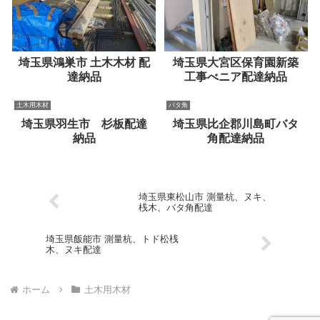
埼玉県鴻巣市 土木木材 配
埼玉県大宮区保育園新築
達納品
工事べニア配達納品
土木用木材
バタ角
埼玉県羽生市 杉板配達
埼玉県比企郡川島町バタ
納品
角配達納品
埼玉県東松山市 測量杭、ヌキ、
桟木、バタ角配達
埼玉県飯能市 測量杭、トド松桟
木、ヌキ配達
ホーム
土木用木材