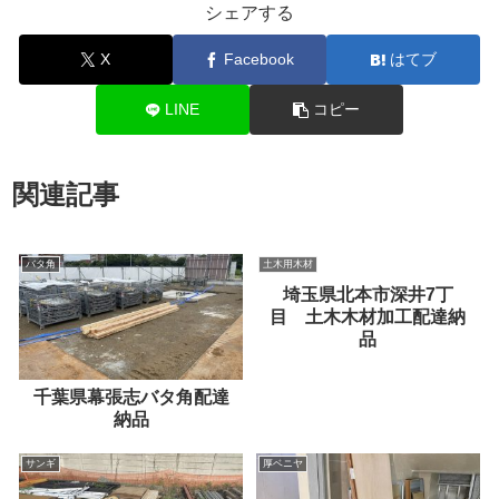
シェアする
X
Facebook
はてブ
LINE
コピー
関連記事
バタ角
土木用木材
埼玉県北本市深井7丁
目 土木木材加工配達納
品
千葉県幕張志バタ角配達
納品
サンギ
厚ベニヤ