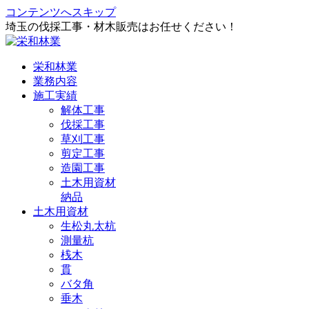
コンテンツへスキップ
埼玉の伐採工事・材木販売はお任せください！
栄和林業
業務内容
施工実績
解体工事
伐採工事
草刈工事
剪定工事
造園工事
土木用資材
納品
土木用資材
生松丸太杭
測量杭
桟木
貫
バタ角
垂木