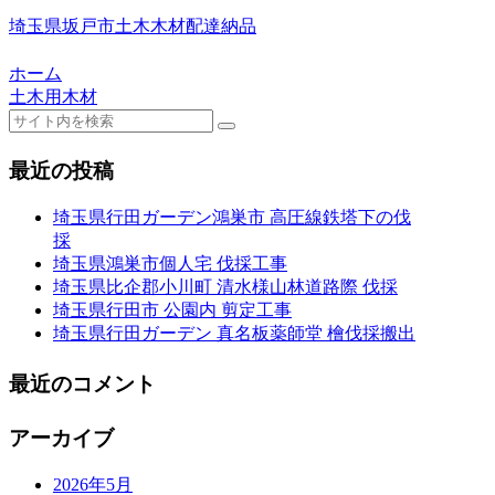
埼玉県坂戸市土木木材配達納品
ホーム
土木用木材
最近の投稿
埼玉県行田ガーデン鴻巣市 高圧線鉄塔下の伐
採
埼玉県鴻巣市個人宅 伐採工事
埼玉県比企郡小川町 清水様山林道路際 伐採
埼玉県行田市 公園内 剪定工事
埼玉県行田ガーデン 真名板薬師堂 檜伐採搬出
最近のコメント
アーカイブ
2026年5月