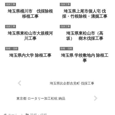
伐採工事
伐採工事
埼玉県桶川市 伐採除根
埼玉県上尾市個人宅 伐
移植工事
採・竹根除根・溝掘工事
伐採工事
伐採工事
埼玉県東松山市大規模河
埼玉県東松山市（高
川工事
坂） 樹木伐採工事
除根・伐根
除根・伐根
埼玉県内大学 除根工事
埼玉県 学校敷地内 除根工
事
埼玉県比企郡吉見町 伐採工事
東京都 ロータリー加工松杭 納品
ホーム
除根・伐根