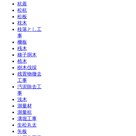
杭蓋
松杭
松板
枕木
枝落とし工
事
柵板
桟木
梯子胴木
植木
樹木伐採
残置物撤去
工事
汚泥除去工
事
浅木
測量材
測量杭
溝堀工事
生松丸太
矢板