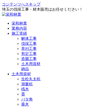
コンテンツへスキップ
埼玉の伐採工事・材木販売はお任せください！
栄和林業
業務内容
施工実績
解体工事
伐採工事
草刈工事
剪定工事
造園工事
土木用資材
納品
土木用資材
生松丸太杭
測量杭
桟木
貫
バタ角
垂木