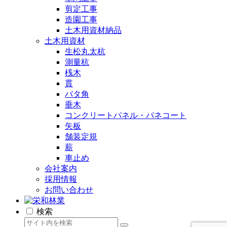
剪定工事
造園工事
土木用資材納品
土木用資材
生松丸太杭
測量杭
桟木
貫
バタ角
垂木
コンクリートパネル・パネコート
矢板
舗装定規
薪
車止め
会社案内
採用情報
お問い合わせ
検索