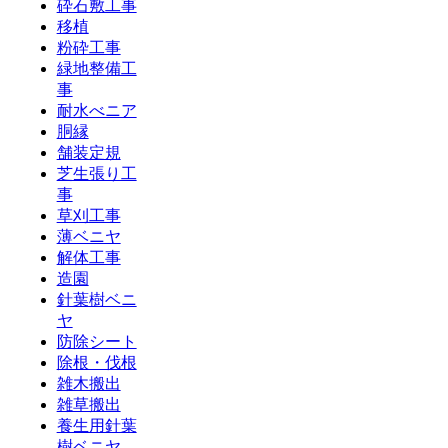
砕石敷工事
移植
粉砕工事
緑地整備工
事
耐水べニア
胴縁
舗装定規
芝生張り工
事
草刈工事
薄ベニヤ
解体工事
造園
針葉樹ベニ
ヤ
防除シート
除根・伐根
雑木搬出
雑草搬出
養生用針葉
樹ベニヤ