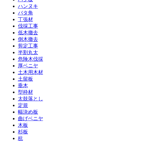
ハンヌキ
バタ角
丁張材
伐採工事
低木撤去
倒木撤去
剪定工事
半割丸太
危険木伐採
厚ベニヤ
土木用木材
土留板
垂木
型枠材
太鼓落とし
定規
幅決め板
曲げベニヤ
木板
杉板
杭