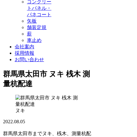
コンクリー
トパネル・
パネコート
矢板
舗装定規
薪
車止め
会社案内
採用情報
お問い合わせ
群馬県太田市 ヌキ 桟木 測
量杭配達
ヌキ
2022.08.05
群馬県太田市までヌキ、桟木、測量杭配