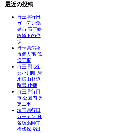
最近の投稿
埼玉県行田
ガーデン鴻
巣市 高圧線
鉄塔下の伐
採
埼玉県鴻巣
市個人宅 伐
採工事
埼玉県比企
郡小川町 清
水様山林道
路際 伐採
埼玉県行田
市 公園内 剪
定工事
埼玉県行田
ガーデン 真
名板薬師堂
檜伐採搬出