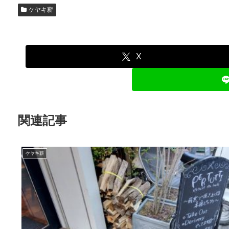
ケヤキ薪
X
関連記事
ケヤキ薪