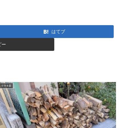
はてブ
ピー
ケヤキ薪