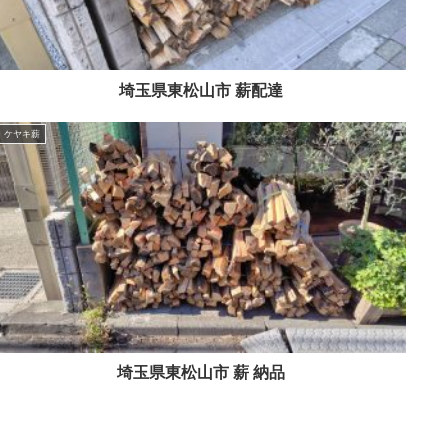
埼玉県東松山市 薪配達
ケヤキ薪
埼玉県東松山市 薪 納品