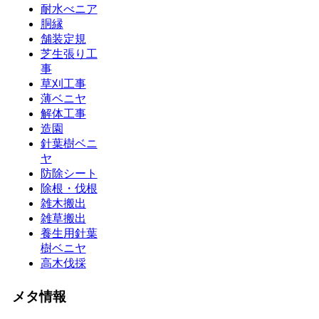
耐水べニア
胴縁
舗装定規
芝生張り工
事
草刈工事
薄ベニヤ
解体工事
造園
針葉樹ベニ
ヤ
防除シート
除根・伐根
雑木搬出
雑草搬出
養生用針葉
樹ベニヤ
高木伐採
メタ情報