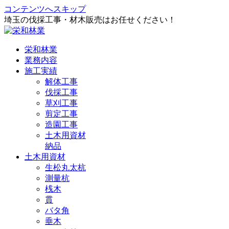
コンテンツへスキップ
埼玉の伐採工事・材木販売はお任せください！
栄和林業
業務内容
施工実績
解体工事
伐採工事
草刈工事
剪定工事
造園工事
土木用資材
納品
土木用資材
生松丸太杭
測量杭
桟木
貫
バタ角
垂木