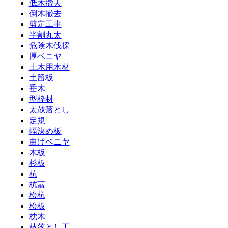
低木撤去
倒木撤去
剪定工事
半割丸太
危険木伐採
厚ベニヤ
土木用木材
土留板
垂木
型枠材
太鼓落とし
定規
幅決め板
曲げベニヤ
木板
杉板
杭
杭蓋
松杭
松板
枕木
枝落とし工