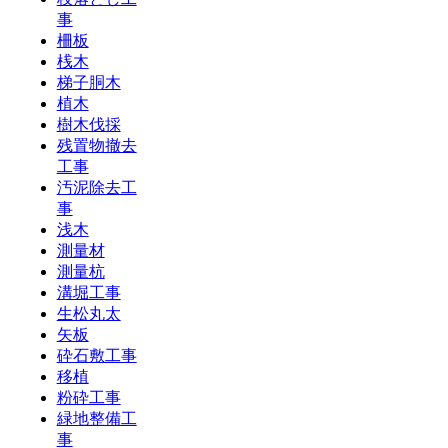
事
柵板
桟木
梯子胴木
植木
樹木伐採
残置物撤去
工事
汚泥除去工
事
浅木
測量材
測量杭
溝堀工事
生松丸太
矢板
砕石敷工事
移植
粉砕工事
緑地整備工
事