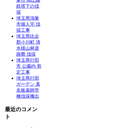
巣市 高圧線
鉄塔下の伐
採
埼玉県鴻巣
市個人宅 伐
採工事
埼玉県比企
郡小川町 清
水様山林道
路際 伐採
埼玉県行田
市 公園内 剪
定工事
埼玉県行田
ガーデン 真
名板薬師堂
檜伐採搬出
最近のコメン
ト