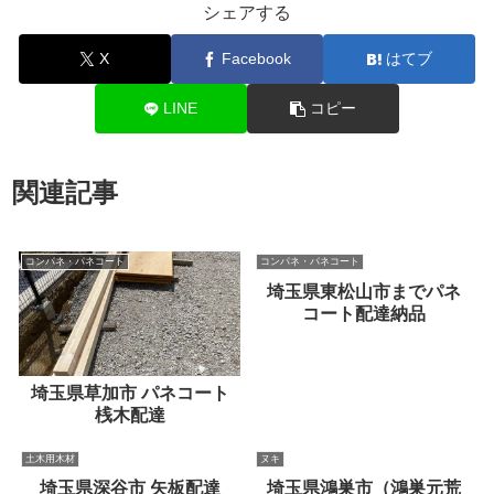
シェアする
X
Facebook
はてブ
LINE
コピー
関連記事
コンパネ・パネコート
コンパネ・パネコート
埼玉県東松山市までパネ
コート配達納品
埼玉県草加市 パネコート
桟木配達
土木用木材
ヌキ
埼玉県深谷市 矢板配達
埼玉県鴻巣市（鴻巣元荒