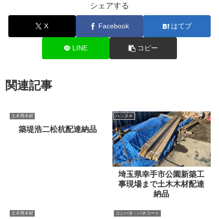
シェアする
X
Facebook
はてブ
LINE
コピー
関連記事
土木用木材
ハンヌキ
築堤浩二松杭配達納品
埼玉県幸手市公園新築工
事現場まで土木木材配達
納品
土木用木材
コンパネ・パネコート