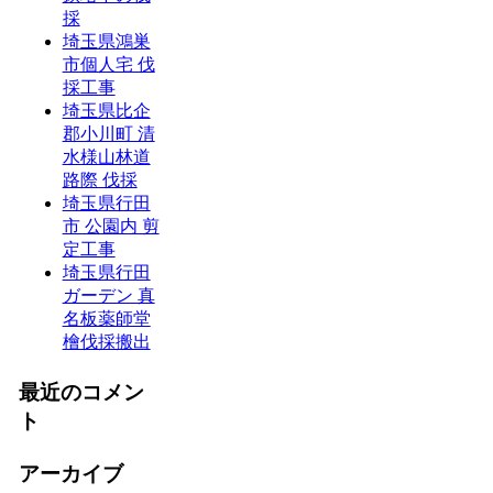
採
埼玉県鴻巣
市個人宅 伐
採工事
埼玉県比企
郡小川町 清
水様山林道
路際 伐採
埼玉県行田
市 公園内 剪
定工事
埼玉県行田
ガーデン 真
名板薬師堂
檜伐採搬出
最近のコメン
ト
アーカイブ