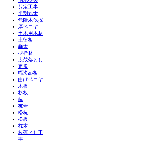
倒木撤去
剪定工事
半割丸太
危険木伐採
厚ベニヤ
土木用木材
土留板
垂木
型枠材
太鼓落とし
定規
幅決め板
曲げベニヤ
木板
杉板
杭
杭蓋
松杭
松板
枕木
枝落とし工
事