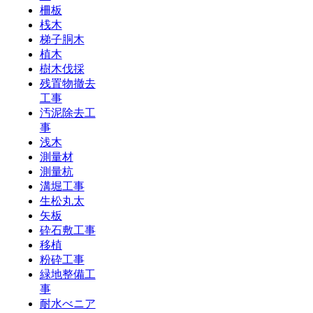
柵板
桟木
梯子胴木
植木
樹木伐採
残置物撤去
工事
汚泥除去工
事
浅木
測量材
測量杭
溝堀工事
生松丸太
矢板
砕石敷工事
移植
粉砕工事
緑地整備工
事
耐水べニア