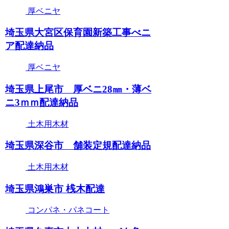
厚ベニヤ
埼玉県大宮区保育園新築工事べニ
ア配達納品
厚ベニヤ
埼玉県上尾市 厚ベニ28㎜・薄ベ
ニ3ｍｍ配達納品
土木用木材
埼玉県深谷市 舗装定規配達納品
土木用木材
埼玉県鴻巣市 桟木配達
コンパネ・パネコート