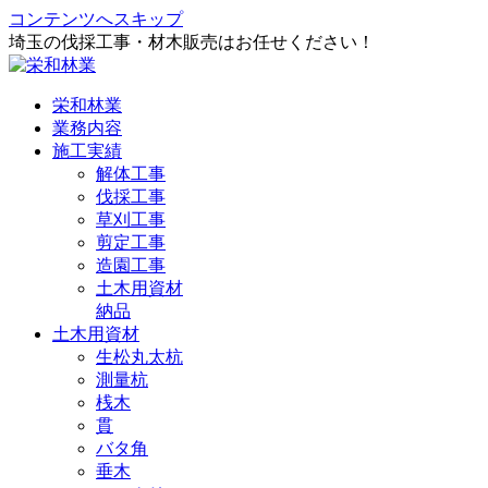
コンテンツへスキップ
埼玉の伐採工事・材木販売はお任せください！
栄和林業
業務内容
施工実績
解体工事
伐採工事
草刈工事
剪定工事
造園工事
土木用資材
納品
土木用資材
生松丸太杭
測量杭
桟木
貫
バタ角
垂木