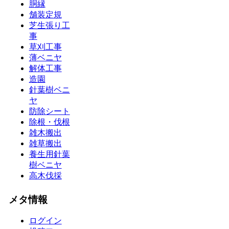
胴縁
舗装定規
芝生張り工
事
草刈工事
薄ベニヤ
解体工事
造園
針葉樹ベニ
ヤ
防除シート
除根・伐根
雑木搬出
雑草搬出
養生用針葉
樹ベニヤ
高木伐採
メタ情報
ログイン