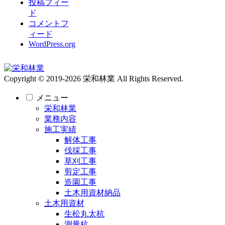
投稿フィー
ド
コメントフ
ィード
WordPress.org
Copyright © 2019-2026 栄和林業 All Rights Reserved.
メニュー
栄和林業
業務内容
施工実績
解体工事
伐採工事
草刈工事
剪定工事
造園工事
土木用資材納品
土木用資材
生松丸太杭
測量杭